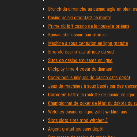
Brunch du dimanche au casino aigle en plein e
Casino polski cmentarz na monte
Prime rib loft casino de la nouvelle-orléans
Kansas star casino hampton inn
Machine à sous centurion en ligne gratuite
Emerald casino vaal afrique du sud
Sites de casino amusants en ligne
Clickplay time 4 coeur du diamant
Codes bonus uniques de casino sans dépôt
Jeux de machines à sous basés sur des dessi
Comment battre la roulette de casino en ligne
Championnat de poker de létat du dakota du s
Welches casino en ligne zahlt wirklich aus
Slots slots slots mod witcher 3
Argent gratuit jeu sans dépôt