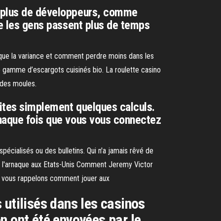
en plus de développeurs, comme
que les gens passent plus de temps
que la variance et comment perdre moins dans les
ne gamme d’escargots cuisinés bio. La roulette casino
 des moules.
faites simplement quelques calculs.
chaque fois que vous vous connectez
pécialisés ou des bulletins. Qui n'a jamais rêvé de
de l'arnaque aux Etats-Unis Comment Jeremy Victor
et vous rappelons comment jouer aux
 utilisés dans les casinos
n ont été envoyées par le