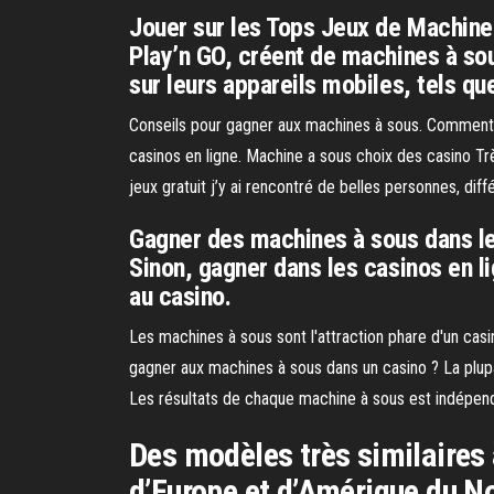
Jouer sur les Tops Jeux de Machine
Play’n GO, créent de machines à sous
sur leurs appareils mobiles, tels qu
Conseils pour gagner aux machines à sous. Comment 
casinos en ligne. Machine a sous choix des casino Trè
jeux gratuit j’y ai rencontré de belles personnes, di
Gagner des machines à sous dans les 
Sinon, gagner dans les casinos en l
au casino.
Les machines à sous sont l'attraction phare d'un casi
gagner aux machines à sous dans un casino ? La plup
Les résultats de chaque machine à sous est indépe
Des modèles très similaires 
d’Europe et d’Amérique du No