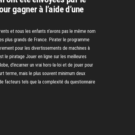
ur gagner à l’aide d’une
 parents et nous les enfants n’avons pas le même nom
 des plus grands de France. Pirater le programme
ulièrement pour les divertissements de machines à
st le piratage Jouer en ligne sur les meilleures
e, d'incarner un vrai hors-la-loi et de jouer pour
urt terme, mais le plus souvent minimum deux
 facteurs tels que la complexité du questionnaire