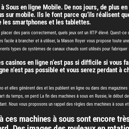
 à Sous en ligne Mobile. De nos jours, de plus 
 sur mobile. Ils le font parce qu’ils réalisent 
e les smartphones et les tablettes.
placer des paris correctement, quels jeux ont un RTP élevé. Quest-ce 
s facile à brancher et à utiliser, la Maison Royer vous propose toute u
fférents types de systèmes de canaux chauds sont utilisés pour fabriquer
casinos en ligne n’est pas si difficile si vous 
igne n’est pas possible et vous serez perdant à 
no et elles génèrent des et les publient en ligne ou dans des magazines s
art du temps, on perd La fin des machines à sous en Russie, le début 
ndant. Nous vous proposons un rappel des règles des machines à sous 
à ces machines à sous sont encore très
rd. Des images des rouleaux en rotatio