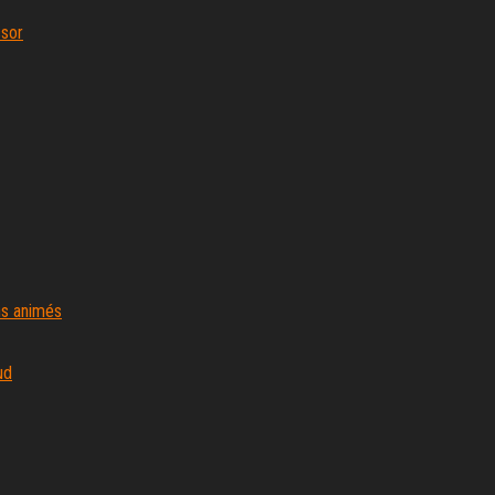
ssor
ns animés
ud