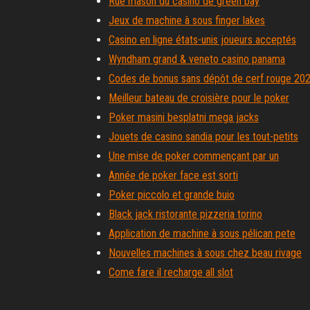
Rue mason du casino de green bay
Jeux de machine à sous finger lakes
Casino en ligne états-unis joueurs acceptés
Wyndham grand & veneto casino panama
Codes de bonus sans dépôt de cerf rouge 20
Meilleur bateau de croisière pour le poker
Poker masini besplatni mega jacks
Jouets de casino sandia pour les tout-petits
Une mise de poker commençant par un
Année de poker face est sorti
Poker piccolo et grande buio
Black jack ristorante pizzeria torino
Application de machine à sous pélican pete
Nouvelles machines à sous chez beau rivage
Come fare il recharge all slot
Golden moon casino choctaw ms