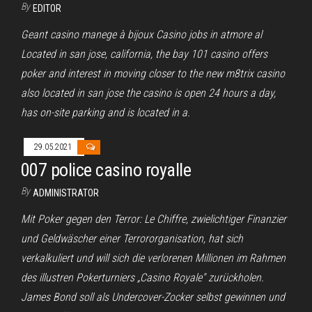
By
EDITOR
Geant casino manege à bijoux Casino jobs in atmore al
Located in san jose, california, the bay 101 casino offers
poker and interest in moving closer to the new m8trix casino
also located in san jose the casino is open 24 hours a day,
has on-site parking and is located in a.
29.05.2021
007 police casino royalle
By
ADMINISTRATOR
Mit Poker gegen den Terror: Le Chiffre, zwielichtiger Finanzier
und Geldwäscher einer Terrororganisation, hat sich
verkalkuliert und will sich die verlorenen Millionen im Rahmen
des illustren Pokerturniers „Casino Royale" zurückholen.
James Bond soll als Undercover-Zocker selbst gewinnen und