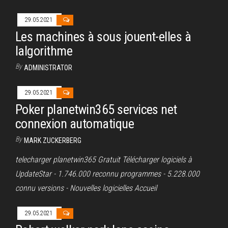
29.05.2021
Les machines à sous jouent-elles à
lalgorithme
By
ADMINISTRATOR
29.05.2021
Poker planetwin365 services net
connexion automatique
By
MARK ZUCKERBERG
telecharger planetwin365 Gratuit Télécharger logiciels à
UpdateStar - 1.746.000 reconnu programmes - 5.228.000
connu versions - Nouvelles logicielles Accueil
29.05.2021