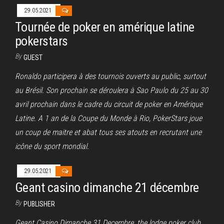
29.05.2021
Tournée de poker en amérique latine
pokerstars
By
GUEST
Ronaldo participera à des tournois ouverts au public, surtout
au Brésil. Son prochain se déroulera à Sao Paulo du 25 au 30
avril prochain dans le cadre du circuit de poker en Amérique
Latine. A 1 an de la Coupe du Monde à Rio, PokerStars joue
un coup de maitre et abat tous ses atouts en recrutant une
icône du sport mondial.
29.05.2021
Geant casino dimanche 21 décembre
By
PUBLISHER
Geant Casino Dimanche 31 Decembre, the lodge poker club,