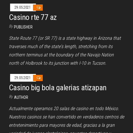
29.05.2021
Casino rte 77 az
By
PUBLISHER
State Route 77 (or SR 77) is a state highway in Arizona that
traverses much of the state's length, stretching from its
northern terminus at the boundary of the Navajo Nation
north of Holbrook to its junction with I-10 in Tucson.
29.05.2021
Casino big bola galerias atizapan
By
AUTHOR
Actualmente operamos 20 salas de casino en todo México.
Nuestros casinos se han convertido en verdaderos centros de
entretenimiento para mayores de edad, gracias a la gran