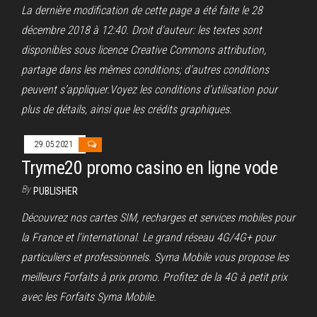
La dernière modification de cette page a été faite le 28
décembre 2018 à 12:40. Droit d'auteur: les textes sont
disponibles sous licence Creative Commons attribution,
partage dans les mêmes conditions; d’autres conditions
peuvent s’appliquer.Voyez les conditions d’utilisation pour
plus de détails, ainsi que les crédits graphiques.
29.05.2021
Tryme20 promo casino en ligne vode
By
PUBLISHER
Découvrez nos cartes SIM, recharges et services mobiles pour
la France et l'international. Le grand réseau 4G/4G+ pour
particuliers et professionnels. Syma Mobile vous propose les
meilleurs Forfaits à prix promo. Profitez de la 4G à petit prix
avec les Forfaits Syma Mobile.