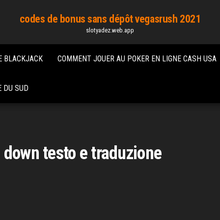
codes de bonus sans dépôt vegasrush 2021
slotyadez.web.app
E BLACKJACK
COMMENT JOUER AU POKER EN LIGNE CASH USA
E DU SUD
 down testo e traduzione