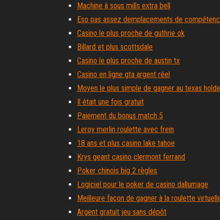
Machine à sous mills extra bell
Eso pas assez demplacements de compéten
Casino le plus proche de guthrie ok
Billard et plus scottsdale
Casino le plus proche de austin tx
Casino en ligne gta argent réel
Moyen le plus simple de gagner au texas hold
Il était une fois gratuit
Paiement du bonus match 5
Leroy merlin roulette avec frein
18 ans et plus casino lake tahoe
Krys geant casino clermont ferrand
Poker chinois big 2 règles
Logiciel pour le poker de casino dallumage
Meilleure façon de gagner à la roulette virtuell
Argent gratuit jeu sans dépôt