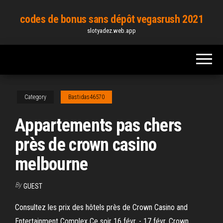
Skip
codes de bonus sans dépôt vegasrush 2021
to
slotyadez.web.app
the
content
Category
Bastidas46570
Appartements pas chers
près de crown casino
melbourne
By
GUEST
Consultez les prix des hôtels près de Crown Casino and
Entertainment Complex Ce soir 16 févr. - 17 févr. Crown