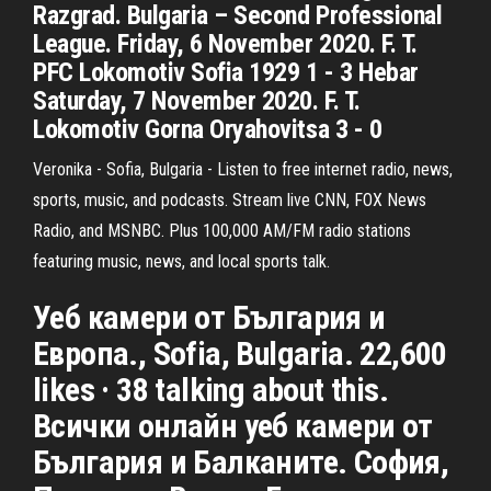
Razgrad. Bulgaria – Second Professional
League. Friday, 6 November 2020. F. T.
PFC Lokomotiv Sofia 1929 1 - 3 Hebar
Saturday, 7 November 2020. F. T.
Lokomotiv Gorna Oryahovitsa 3 - 0
Veronika - Sofia, Bulgaria - Listen to free internet radio, news,
sports, music, and podcasts. Stream live CNN, FOX News
Radio, and MSNBC. Plus 100,000 AM/FM radio stations
featuring music, news, and local sports talk.
Уеб камери от България и
Европа., Sofia, Bulgaria. 22,600
likes · 38 talking about this.
Всички онлайн уеб камери от
България и Балканите. София,