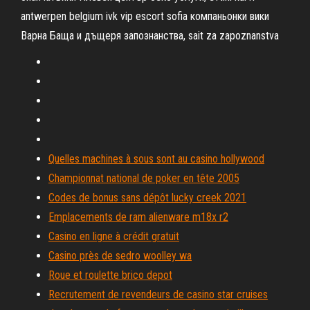
antwerpen belgium ivk vip escort sofia компаньонки вики
Варна Баща и дъщеря запознанства, sait za zapoznanstva
Quelles machines à sous sont au casino hollywood
Championnat national de poker en tête 2005
Codes de bonus sans dépôt lucky creek 2021
Emplacements de ram alienware m18x r2
Casino en ligne à crédit gratuit
Casino près de sedro woolley wa
Roue et roulette brico depot
Recrutement de revendeurs de casino star cruises