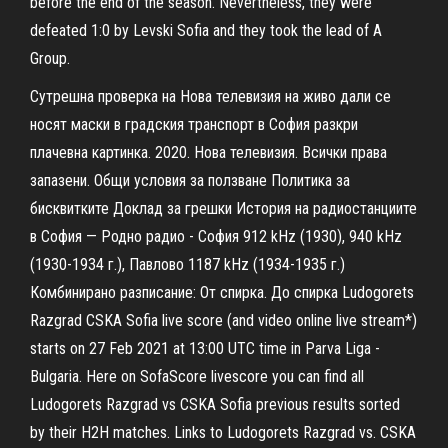
before the end of the season. Nevertheless, they were
defeated 1:0 by Levski Sofia and they took the lead of A
Group.
Сутрешна проверка на Нова телевизия на живо дали се
носят маски в градския транспорт в София разкри
плачевна картинка. 2020. Нова телевизия. Всички права
запазени. Общи условия за ползване Политика за
бисквитките Доклад за грешки История на радиостанциите
в София — Родно радио - София 912 kHz (1930), 940 kHz
(1930-1934 г.), Павлово 1187 kHz (1934-1935 г.)
Комбинирано разписание: От спирка. До спирка Ludogorets
Razgrad CSKA Sofia live score (and video online live stream*)
starts on 27 Feb 2021 at 13:00 UTC time in Parva Liga -
Bulgaria. Here on SofaScore livescore you can find all
Ludogorets Razgrad vs CSKA Sofia previous results sorted
by their H2H matches. Links to Ludogorets Razgrad vs. CSKA