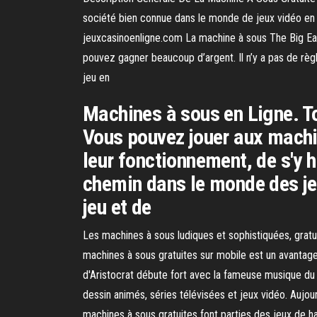
société bien connue dans le monde de jeux vidéo en li
jeuxcasinoenligne.com La machine à sous The Big Eas
pouvez gagner beaucoup d’argent. Il n’y a pas de rè
jeu en
Machines à sous en Ligne. To
Vous pouvez jouer aux machi
leur fonctionnement, de s'y h
chemin dans le monde des jeu
jeu et de
Les machines à sous ludiques et sophistiquées, grat
machines à sous gratuites sur mobile est un avantage 
d'Aristocrat débute fort avec la fameuse musique du g
dessin animés, séries télévisées et jeux vidéo. Aujo
machines à sous gratuites font parties des jeux de has