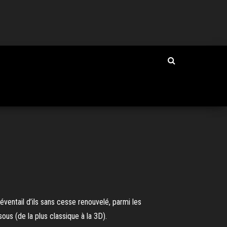
ventail d’ils sans cesse renouvelé, parmi les
us (de la plus classique à la 3D).