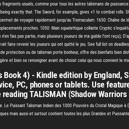
s fragments usuels, comme pour tous les autres talismans de puissance. 
ng exactly that. The Sword, for example, gives +1 to combat rolls. Sta
us permet de voyager rapidement jusqu'au Tremaculum. 1650: Chaîne de l
placements proches. 1050: Main squelettique collante Cryptic s’inquiéta
 n'en fais pas partie, mais plusieurs joueurs de ma guilde l'ont reçu); D
rait faire revenir les joueurs qui ont quitté le jeu. See full list on dea
n de protection ou de talisman porte bonheur, offre des bienfaits bien di
légère et bien se renseigner avant de choisir celui qui nous convient le mi
ook 4) - Kindle edition by England, S
evice, PC, phones or tablets. Use featu
le reading TALISMAN (Shadow Warriors 
. Le Puissant Talisman Indien des 1000 Pouvoirs du Cristal Magique à 
ques mais aussi et surtout contient toutes les plus Grandes et Puissan