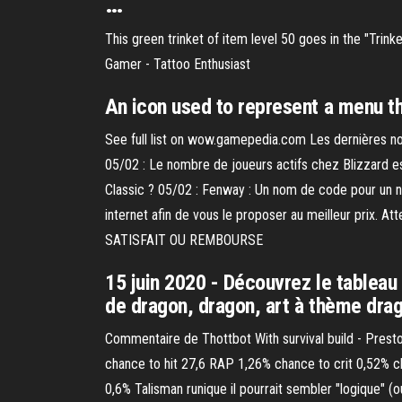
…
This green trinket of item level 50 goes in the "Trink
Gamer - Tattoo Enthusiast
An icon used to represent a menu tha
See full list on wow.gamepedia.com Les dernières nou
05/02 : Le nombre de joueurs actifs chez Blizzard e
Classic ? 05/02 : Fenway : Un nom de code pour un n
internet afin de vous le proposer au meilleur prix. 
SATISFAIT OU REMBOURSE
15 juin 2020 - Découvrez le tableau
de dragon, dragon, art à thème dra
Commentaire de Thottbot With survival build - Pres
chance to hit 27,6 RAP 1,26% chance to crit 0,52% c
0,6% Talisman runique il pourrait sembler "logique" (ou