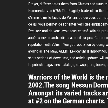
Prayer, differentiates them from Chimes and turns the
Kommentar von 6766 The 5 agility trade-off in the mo
d'anima dans le taudis de Ve'nari, ce qui vous perme
ce qui vous permet de l'orienter vers des emplacemen
Excusez-moi de vous avoir sous-estimé. Afin de prou
accès à mes marchandises au meilleur prix. Commentai
reputation with Ve’nari. You get reputation by doing w
around all The Maw. ALERT Lexicanum is improving!.
short periods of downtime, and article updates will not
to publish magazines, catalogs, newspapers, books, an
Warriors of the World is the
2002.The song Nessun Dorma 
Amongst its varied tracks ar
at #2 on the German charts. 