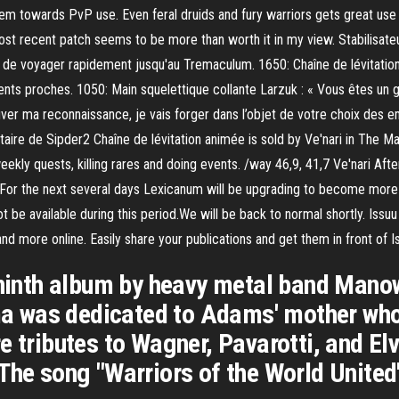
m towards PvP use. Even feral druids and fury warriors gets great use o
st recent patch seems to be more than worth it in my view. Stabilisateu
t de voyager rapidement jusqu'au Tremaculum. 1650: Chaîne de lévitatio
ts proches. 1050: Main squelettique collante Larzuk : « Vous êtes un g
ver ma reconnaissance, je vais forger dans l’objet de votre choix des e
re de Sipder2 Chaîne de lévitation animée is sold by Ve'nari in The Ma
eekly quests, killing rares and doing events. /way 46,9, 41,7 Ve'nari Afte
 For the next several days Lexicanum will be upgrading to become more
 be available during this period.We will be back to normal shortly. Issuu 
d more online. Easily share your publications and get them in front of I
 ninth album by heavy metal band Manow
was dedicated to Adams' mother who h
e tributes to Wagner, Pavarotti, and E
The song "Warriors of the World United