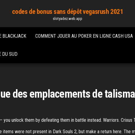
codes de bonus sans dépôt vegasrush 2021
slotyadez.web.app
E BLACKJACK
COMMENT JOUER AU POKER EN LIGNE CASH USA
E DU SUD
oque des emplacements de talism
– you unlock them by defeating them in battle instead. Warriors. Crixus
se items were not present in Dark Souls 2, but make a return here. The