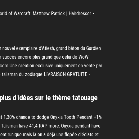
 World of Warcraft. Matthew Patrick | Hairdresser -
n nouvel exemplaire d'Atiesh, grand bâton du Gardien
 un succès encore plus grand que celui de WoW
m.com Une création exclusive uniquement en vente par
ux le talisman du zodiaque LIVRAISON GRATUITE -
plus d'idées sur le thème tatouage
crit 1,30% chance to dodge Onyxia Tooth Pendant +1%
. Talisman have 41,4 RAP more. Onyxia pendant have
gment runique mais là on a déjà une flopée d'éclats et