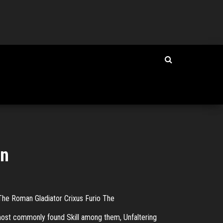
an
 The Roman Gladiator Crixus Furio The
 most commonly found Skill among them, Unfaltering