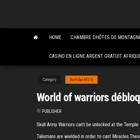
Skip
to
the
content
HOME
CHAMBRE DHÔTES DE MONTAGN
CASINO EN LIGNE ARGENT GRATUIT AFRIQU
Category
Bastidas46570
World of warriors débl
By
PUBLISHER
Skull Army Warriors can't be unlocked at the Temple 
Talismans are wielded in order to cast Miracles.The