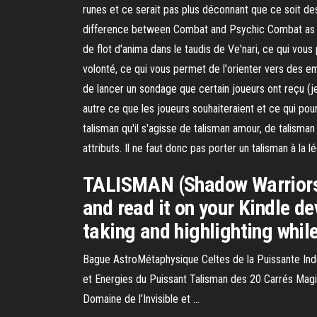
runes et ce serait pas plus déconnant que ce soit de
difference between Combat and Psychic Combat as bei
de flot d'anima dans le taudis de Ve'nari, ce qui vo
volonté, ce qui vous permet de l'orienter vers des em
de lancer un sondage que certain joueurs ont reçu (je
autre ce que les joueurs souhaiteraient et ce qui pour
talisman qu'il s'agisse de talisman amour, de talisma
attributs. Il ne faut donc pas porter un talisman à la 
TALISMAN (Shadow Warriors B
and read it on your Kindle d
taking and highlighting whi
Bague AstroMétaphysique Celtes de la Puissante Inde
et Energies du Puissant Talisman des 20 Carrés Magi
Domaine de l’Invisible et …