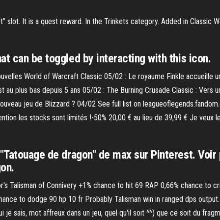
et" slot. It is a quest reward. In the Trinkets category. Added in Classic
t can be toggled by interacting with this icon.
velles World of Warcraft Classic 05/02 : Le royaume Finkle accueille u
st au plus bas depuis 5 ans 05/02 : The Burning Crusade Classic : Vers
ouveau jeu de Blizzard ? 04/02 See full list on leagueoflegends.fando
Attention les stocks sont limités !-50% 20,00 € au lieu de 39,99 € Je ve
 "Tatouage de dragon" de max sur Pinterest. Voir 
gon.
tor's Talisman of Connivery +1% chance to hit 69 RAP 0,66% chance to 
hance to dodge 90 hp 10 fr Probably Talisman win in ranged dps output
i je sais, mot affreux dans un jeu, quel qu'il soit ^^) que ce soit du fra